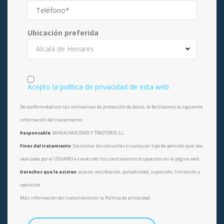
Ubicación preferida
Alcalá de Henares
Acepto la política de privacidad de esta web
De conformidad con las normativas de protección de datos, le facilitamos la siguiente
información del tratamiento:
Responsable
: MINIALMACENES Y TRASTEROS, S.L.
Fines del tratamiento
: Gestionar las consultas o cualquier tipo de petición que sea
realizada por el USUARIO a través del los cuestionarios dispuestos en la página web
Derechos que le asisten
: acceso, rectificación, portabilidad, supresión, limitación y
oposición
Más información del tratamiento en la Política de privacidad