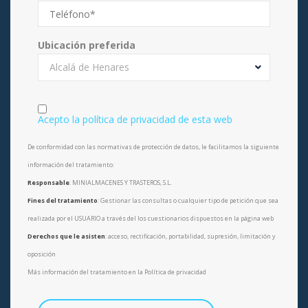
Ubicación preferida
Alcalá de Henares
Acepto la política de privacidad de esta web
De conformidad con las normativas de protección de datos, le facilitamos la siguiente
información del tratamiento:
Responsable
: MINIALMACENES Y TRASTEROS, S.L.
Fines del tratamiento
: Gestionar las consultas o cualquier tipo de petición que sea
realizada por el USUARIO a través del los cuestionarios dispuestos en la página web
Derechos que le asisten
: acceso, rectificación, portabilidad, supresión, limitación y
oposición
Más información del tratamiento en la Política de privacidad