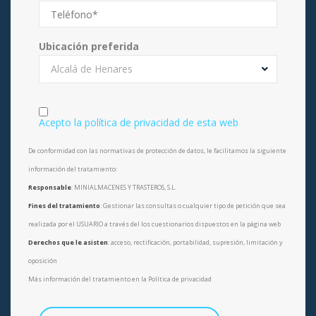
Ubicación preferida
Alcalá de Henares
Acepto la política de privacidad de esta web
De conformidad con las normativas de protección de datos, le facilitamos la siguiente
información del tratamiento:
Responsable
: MINIALMACENES Y TRASTEROS, S.L.
Fines del tratamiento
: Gestionar las consultas o cualquier tipo de petición que sea
realizada por el USUARIO a través del los cuestionarios dispuestos en la página web
Derechos que le asisten
: acceso, rectificación, portabilidad, supresión, limitación y
oposición
Más información del tratamiento en la Política de privacidad