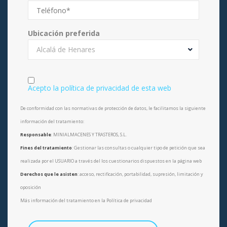
Ubicación preferida
Alcalá de Henares
Acepto la política de privacidad de esta web
De conformidad con las normativas de protección de datos, le facilitamos la siguiente
información del tratamiento:
Responsable
: MINIALMACENES Y TRASTEROS, S.L.
Fines del tratamiento
: Gestionar las consultas o cualquier tipo de petición que sea
realizada por el USUARIO a través del los cuestionarios dispuestos en la página web
Derechos que le asisten
: acceso, rectificación, portabilidad, supresión, limitación y
oposición
Más información del tratamiento en la Política de privacidad