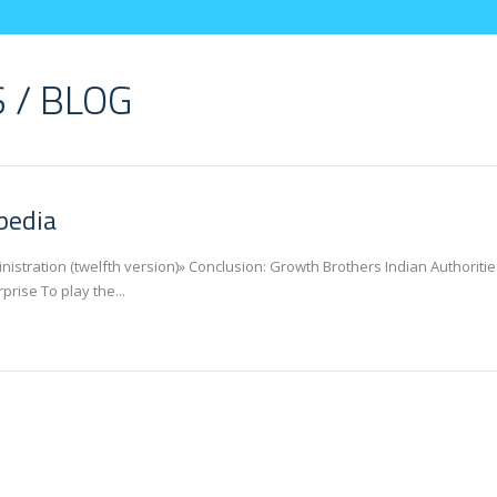
 / BLOG
pedia
istration (twelfth version)» Conclusion: Growth Brothers Indian Authoriti
rise To play the...