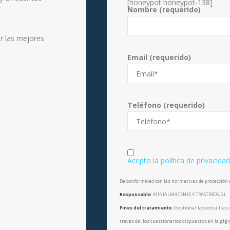
[honeypot honeypot-138]
Nombre (requerido)
r las mejores
Email (requerido)
Teléfono (requerido)
Acepto la política de privacida
De conformidad con las normativas de protección d
Responsable
: MINIALMACENES Y TRASTEROS, S.L.
Fines del tratamiento
: Gestionar las consultas 
través del los cuestionarios dispuestos en la pág