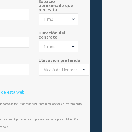
Espacio
aproximado que
necesita
1 m2
Duración del
contrato
1 mes
Ubicación preferida
Alcalá de Henares
d de esta web
e datos, le facilitamos la siguiente información del tratamiento:
o cualquier tipo de petición que sea realizada por el USUARIO a
ina web