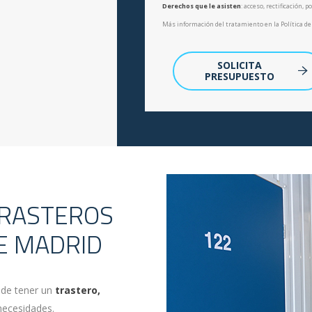
Derechos que le asisten
: acceso, rectificación, 
Más información del tratamiento en la Política de
SOLICITA
PRESUPUESTO
TRASTEROS
E MADRID
 de tener un
trastero,
necesidades.