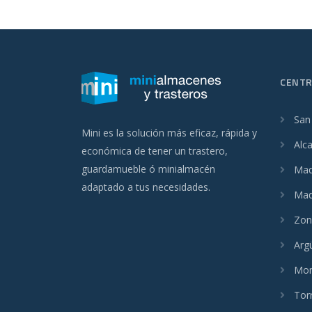
CENT
San
Mini es la solución más eficaz, rápida y
Alc
económica de tener un trastero,
guardamueble ó minialmacén
Madr
adaptado a tus necesidades.
Mad
Zon
Arg
Mon
Tor