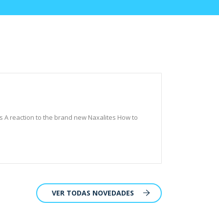
Book 
es A reaction to the brand new Naxalites How to
Content H
Spinit $1
leer más.
VER TODAS NOVEDADES