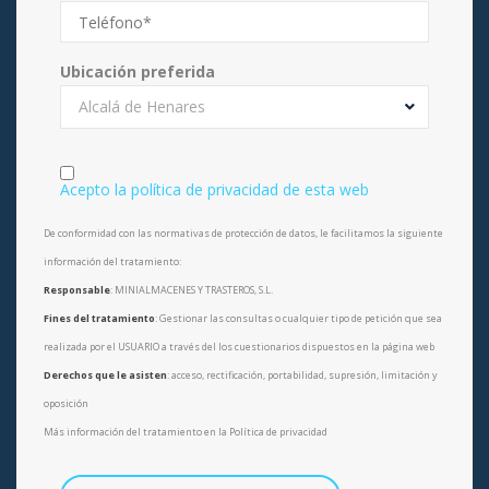
Ubicación preferida
Alcalá de Henares
Acepto la política de privacidad de esta web
De conformidad con las normativas de protección de datos, le facilitamos la siguiente
información del tratamiento:
Responsable
: MINIALMACENES Y TRASTEROS, S.L.
Fines del tratamiento
: Gestionar las consultas o cualquier tipo de petición que sea
realizada por el USUARIO a través del los cuestionarios dispuestos en la página web
Derechos que le asisten
: acceso, rectificación, portabilidad, supresión, limitación y
oposición
Más información del tratamiento en la Política de privacidad