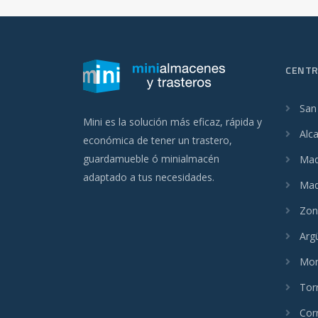
CENT
San
Mini es la solución más eficaz, rápida y
Alc
económica de tener un trastero,
guardamueble ó minialmacén
Madr
adaptado a tus necesidades.
Mad
Zon
Arg
Mon
Tor
Cor