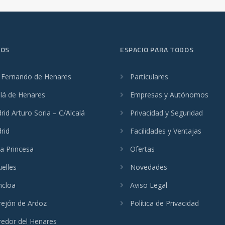
ROS
ESPACIO PARA TODOS
 Fernando de Henares
Particulares
alá de Henares
Empresas y Autónomos
id Arturo Soria – C/Alcalá
Privacidad y Seguridad
rid
Facilidades y Ventajas
a Princesa
Ofertas
üelles
Novedades
cloa
Aviso Legal
rejón de Ardoz
Política de Privacidad
redor del Henares