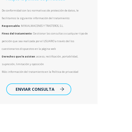
De conformidad con las normativas de protección de datos, le
facilitamos la siguiente información del tratamiento:
Responsable
: MINIALMACENES Y TRASTEROS, S.L.
Fines del tratamiento
: Gestionar las consultas o cualquier tipo de
petición que sea realizada por el USUARIO a través del los
cuestionarios dispuestos en la página web
Derechos que le asisten
: acceso, rectificación, portabilidad,
supresión, limitación y oposición
Más información del tratamiento en la Política de privacidad
ENVIAR CONSULTA