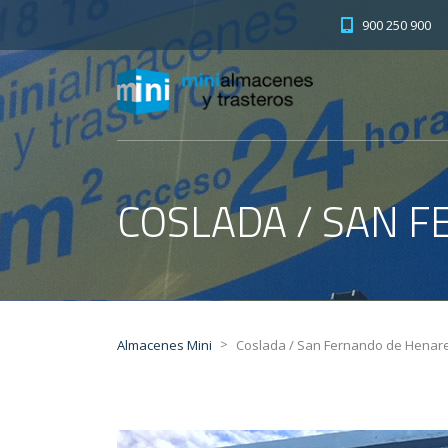
900 250 900
COSLADA / SAN F
>
Almacenes Mini
Coslada / San Fernando de Henares 