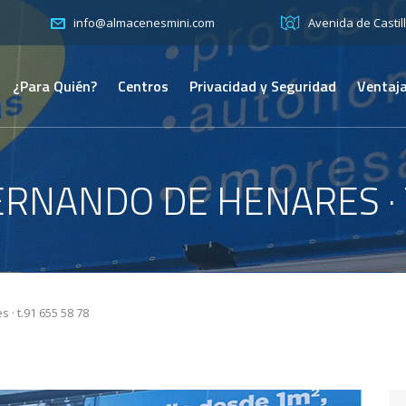
Avenida de Castill
info@almacenesmini.com
¿Para Quién?
Centros
Privacidad y Seguridad
Ventaja
ERNANDO DE HENARES · T
· t.91 655 58 78