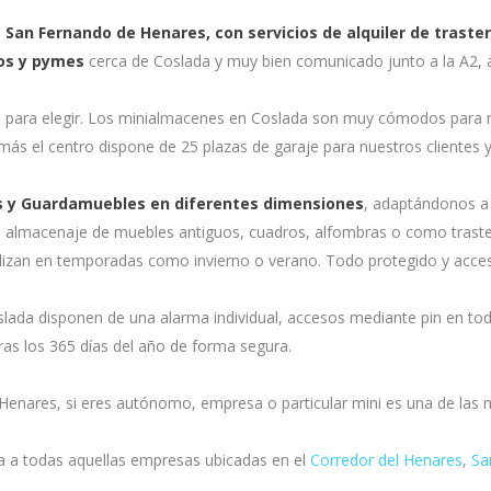
San Fernando de Henares, con servicios de alquiler de traster
os y pymes
cerca de Coslada y muy bien comunicado junto a la A2, 
es para elegir. Los minialmacenes en Coslada son muy cómodos para 
s el centro dispone de 25 plazas de garaje para nuestros clientes y f
os y Guardamuebles en diferentes dimensiones
, adaptándonos a
ra almacenaje de muebles antiguos, cuadros, alfombras o como traste
tilizan en temporadas como invierno o verano. Todo protegido y acces
slada disponen de una alarma individual, accesos mediante pin en to
ras los 365 días del año de forma segura.
Henares, si eres autónomo, empresa o particular mini es una de las 
ra a todas aquellas empresas ubicadas en el
Corredor del Henares
,
Sa