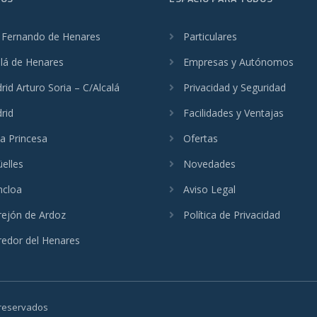
 Fernando de Henares
Particulares
alá de Henares
Empresas y Autónomos
id Arturo Soria – C/Alcalá
Privacidad y Seguridad
rid
Facilidades y Ventajas
a Princesa
Ofertas
üelles
Novedades
cloa
Aviso Legal
rejón de Ardoz
Política de Privacidad
redor del Henares
 reservados