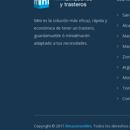
San
Mini es la solución más eficaz, rápida y
Alc
económica de tener un trastero,
guardamueble ó minialmacén
Madr
adaptado a tus necesidades.
Mad
Zon
Arg
Mon
Tor
Cor
Copyright © 2017
AlmacenesMini
. Todos los derechos